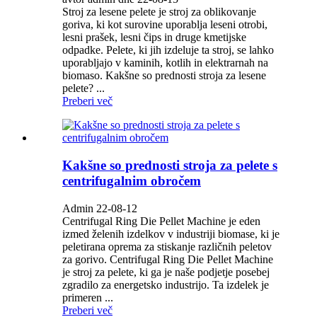
Stroj za lesene pelete je stroj za oblikovanje
goriva, ki kot surovine uporablja leseni otrobi,
lesni prašek, lesni čips in druge kmetijske
odpadke. Pelete, ki jih izdeluje ta stroj, se lahko
uporabljajo v kaminih, kotlih in elektrarnah na
biomaso. Kakšne so prednosti stroja za lesene
pelete? ...
Preberi več
Kakšne so prednosti stroja za pelete s
centrifugalnim obročem
Admin 22-08-12
Centrifugal Ring Die Pellet Machine je eden
izmed želenih izdelkov v industriji biomase, ki je
peletirana oprema za stiskanje različnih peletov
za gorivo. Centrifugal Ring Die Pellet Machine
je stroj za pelete, ki ga je naše podjetje posebej
zgradilo za energetsko industrijo. Ta izdelek je
primeren ...
Preberi več