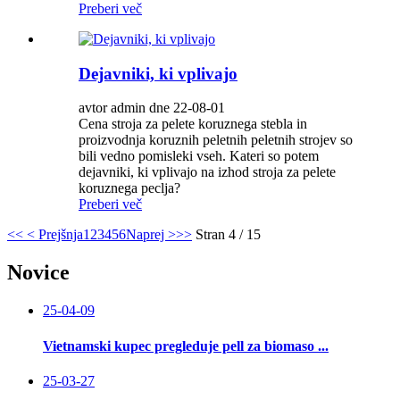
Preberi več
Dejavniki, ki vplivajo
avtor admin dne 22-08-01
Cena stroja za pelete koruznega stebla in
proizvodnja koruznih peletnih peletnih strojev so
bili vedno pomisleki vseh. Kateri so potem
dejavniki, ki vplivajo na izhod stroja za pelete
koruznega peclja?
Preberi več
<<
< Prejšnja
1
2
3
4
5
6
Naprej >
>>
Stran 4 / 15
Novice
25-04-09
Vietnamski kupec pregleduje pell za biomaso ...
25-03-27