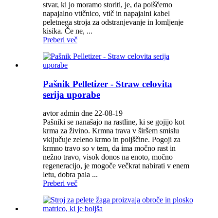
stvar, ki jo moramo storiti, je, da poiščemo
napajalno vtičnico, vtič in napajalni kabel
peletnega stroja za odstranjevanje in lomljenje
kisika. Če ne, ...
Preberi več
Pašnik Pelletizer - Straw celovita
serija uporabe
avtor admin dne 22-08-19
Pašniki se nanašajo na rastline, ki se gojijo kot
krma za živino. Krmna trava v širšem smislu
vključuje zeleno krmo in poljščine. Pogoji za
krmno travo so v tem, da ima močno rast in
nežno travo, visok donos na enoto, močno
regeneracijo, je mogoče večkrat nabirati v enem
letu, dobra pala ...
Preberi več