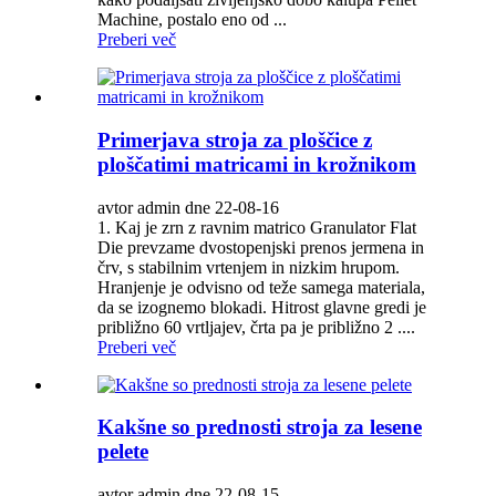
Machine, postalo eno od ...
Preberi več
Primerjava stroja za ploščice z
ploščatimi matricami in krožnikom
avtor admin dne 22-08-16
1. Kaj je zrn z ravnim matrico Granulator Flat
Die prevzame dvostopenjski prenos jermena in
črv, s stabilnim vrtenjem in nizkim hrupom.
Hranjenje je odvisno od teže samega materiala,
da se izognemo blokadi. Hitrost glavne gredi je
približno 60 vrtljajev, črta pa je približno 2 ....
Preberi več
Kakšne so prednosti stroja za lesene
pelete
avtor admin dne 22-08-15