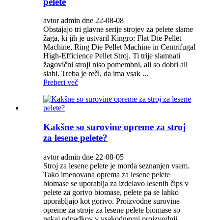
pelete
avtor admin dne 22-08-08
Obstajajo tri glavne serije strojev za pelete slame
žaga, ki jih je ustvaril Kingro: Flat Die Pellet
Machine, Ring Die Pellet Machine in Centrifugal
High-Efficience Pellet Stroj. Ti trije slamnati
žagovični stroji niso pomembni, ali so dobri ali
slabi. Treba je reči, da ima vsak ...
Preberi več
Kakšne so surovine opreme za stroj
za lesene pelete?
avtor admin dne 22-08-05
Stroj za lesene pelete je morda seznanjen vsem.
Tako imenovana oprema za lesene pelete
biomase se uporablja za izdelavo lesenih čips v
pelete za gorivo biomase, pelete pa se lahko
uporabljajo kot gorivo. Proizvodne surovine
opreme za stroje za lesene pelete biomase so
nekaj odpadkov v vsakodnevni proizvodnji ...