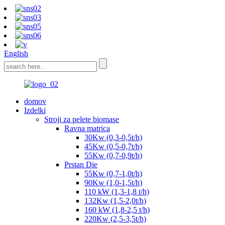
English
domov
Izdelki
Stroji za pelete biomase
Ravna matrica
30Kw (0,3-0,5t/h)
45Kw (0,5-0,7t/h)
55Kw (0,7-0,9t/h)
Prstan Die
55Kw (0,7-1,0t/h)
90Kw (1,0-1,5t/h)
110 kW (1,3-1,8 t/h)
132Kw (1,5-2,0t/h)
160 kW (1,8-2,5 t/h)
220Kw (2,5-3,5t/h)