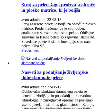
Stroj za pelete žaga proizvaja obroče
in plosko matrico, ki je boljša
avtor admin dne 22-08-18
Stroj za lesene pelete je boljši za obroč in plosko
matrico. Preden rečemo, da je stroj dober,
analiziramo surovine za lesene pelete. Običajne
surovine za lesene pelete so žagovine, slama itd.
Seveda se pelete iz slame imenujejo slamnate
pelete. Oba SA ...
Preberi več
Nasveti za podaljšanje življenjske
dobe slamnate pelete
avtor admin dne 22-08-17
Oblikovalna struktura slamnatega peleta se
nenehno izboljšuje in posodablja, proizvodna
tehnologija in zmogljivost opreme pa postajajo
vse bolj zrela in stabilna. glavni stroški. Zato je,
kako podaljšati življenjsko dobo kalupa Pellet