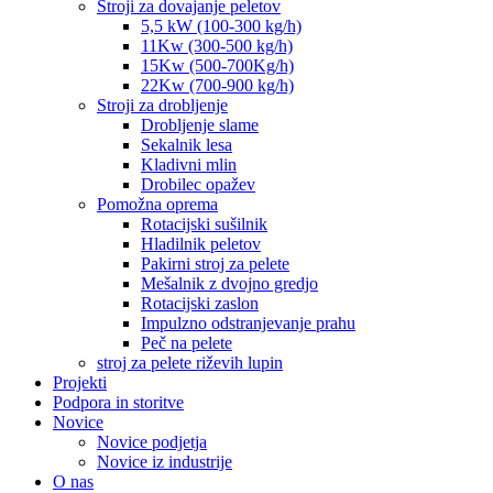
Stroji za dovajanje peletov
5,5 kW (100-300 kg/h)
11Kw (300-500 kg/h)
15Kw (500-700Kg/h)
22Kw (700-900 kg/h)
Stroji za drobljenje
Drobljenje slame
Sekalnik lesa
Kladivni mlin
Drobilec opažev
Pomožna oprema
Rotacijski sušilnik
Hladilnik peletov
Pakirni stroj za pelete
Mešalnik z dvojno gredjo
Rotacijski zaslon
Impulzno odstranjevanje prahu
Peč na pelete
stroj za pelete riževih lupin
Projekti
Podpora in storitve
Novice
Novice podjetja
Novice iz industrije
O nas