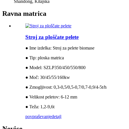
Shandong, Kitajska
Ravna matrica
Stroj za ploščate pelete
● Ime izdelka: Stroj za pelete biomase
● Tip: ploska matrica
● Model: SZLP350/450/550/800
● Moč: 30/45/55/160kw
● Zmogljivost: 0,3-0,5/0,5-0,7/0,7-0,9/4-5t/h
● Velikost peletov: 6-12 mm
● Teža: 1,2-9,6t
povpraševanje
detajl
Novice