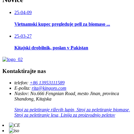
25-04-09
Vietnamski kupec pregleduje pell za biomaso ...
25-03-27
Kitajski drobilnik, poslan v Pakistan
Kontaktirajte nas
telefon:
+86 13953111589
E-pošta:
rita@kingoro.com
Naslov:
No.666 Fengnian Road, mesto Jinan, provinca
Shandong, Kitajska
Stroj za peletiranje riževih lupin, Stroj za peletiranje biomase,
Stroj za peletiranje lesa, Linija za proizvodnjo peletov