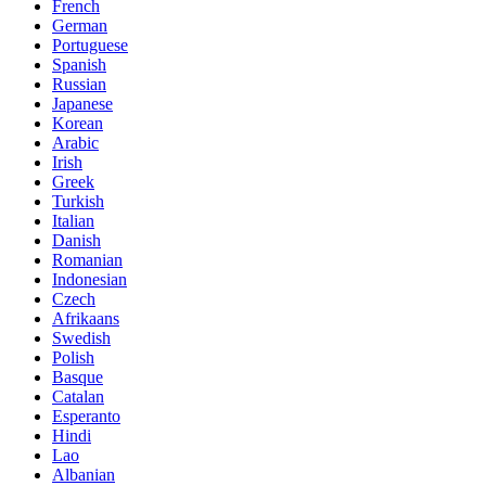
French
German
Portuguese
Spanish
Russian
Japanese
Korean
Arabic
Irish
Greek
Turkish
Italian
Danish
Romanian
Indonesian
Czech
Afrikaans
Swedish
Polish
Basque
Catalan
Esperanto
Hindi
Lao
Albanian