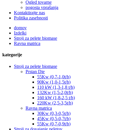
Ogled tovarne
pogosta vprašanja
Kontaktirajte nas
Politika zasebnosti
domov
Izdelki
Stroji za pelete biomase
Ravna matrica
kategorije
Stroji za pelete biomase
Prstan Die
55Kw (0,7-1,0t/h)
90Kw (1,0-1,5t/h)
110 kW (1,3-1,8 t/h)
132Kw (1,5-2,0t/h)
160 kW (1,8-2,5 t/h)
220Kw (2,5-3,5t/h)
Ravna matrica
30Kw (0,3-0,5t/h)
45Kw (0,5-0,7t/h)
55Kw (0,7-0,9t/h)
Stroji za dovajanje peletov