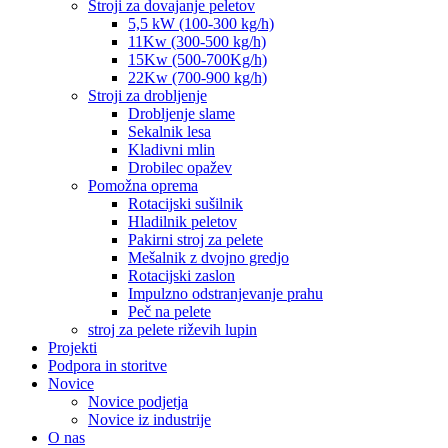
Stroji za dovajanje peletov
5,5 kW (100-300 kg/h)
11Kw (300-500 kg/h)
15Kw (500-700Kg/h)
22Kw (700-900 kg/h)
Stroji za drobljenje
Drobljenje slame
Sekalnik lesa
Kladivni mlin
Drobilec opažev
Pomožna oprema
Rotacijski sušilnik
Hladilnik peletov
Pakirni stroj za pelete
Mešalnik z dvojno gredjo
Rotacijski zaslon
Impulzno odstranjevanje prahu
Peč na pelete
stroj za pelete riževih lupin
Projekti
Podpora in storitve
Novice
Novice podjetja
Novice iz industrije
O nas