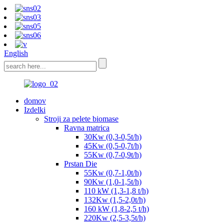
English
domov
Izdelki
Stroji za pelete biomase
Ravna matrica
30Kw (0,3-0,5t/h)
45Kw (0,5-0,7t/h)
55Kw (0,7-0,9t/h)
Prstan Die
55Kw (0,7-1,0t/h)
90Kw (1,0-1,5t/h)
110 kW (1,3-1,8 t/h)
132Kw (1,5-2,0t/h)
160 kW (1,8-2,5 t/h)
220Kw (2,5-3,5t/h)