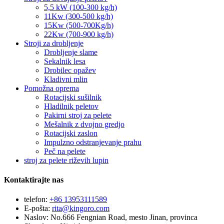
5,5 kW (100-300 kg/h)
11Kw (300-500 kg/h)
15Kw (500-700Kg/h)
22Kw (700-900 kg/h)
Stroji za drobljenje
Drobljenje slame
Sekalnik lesa
Drobilec opažev
Kladivni mlin
Pomožna oprema
Rotacijski sušilnik
Hladilnik peletov
Pakirni stroj za pelete
Mešalnik z dvojno gredjo
Rotacijski zaslon
Impulzno odstranjevanje prahu
Peč na pelete
stroj za pelete riževih lupin
Kontaktirajte nas
telefon:
+86 13953111589
E-pošta:
rita@kingoro.com
Naslov:
No.666 Fengnian Road, mesto Jinan, provinca