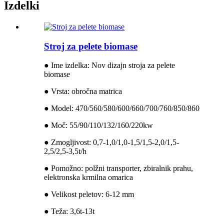
Izdelki
Stroj za pelete biomase
● Ime izdelka: Nov dizajn stroja za pelete
biomase
● Vrsta: obročna matrica
● Model: 470/560/580/600/660/700/760/850/860
● Moč: 55/90/110/132/160/220kw
● Zmogljivost: 0,7-1,0/1,0-1,5/1,5-2,0/1,5-
2,5/2,5-3,5t/h
● Pomožno: polžni transporter, zbiralnik prahu,
elektronska krmilna omarica
● Velikost peletov: 6-12 mm
● Teža: 3,6t-13t