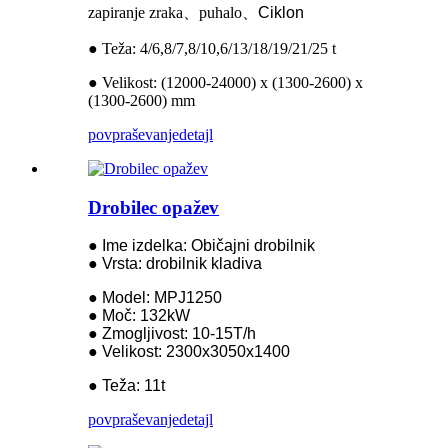
zapiranje zraka
、
puhalo
、
Ciklon
● Teža: 4/6,8/7,8/10,6/13/18/19/21/25 t
● Velikost: (12000-24000) x (1300-2600) x
(1300-2600) mm
povpraševanje
detajl
Drobilec opažev
● Ime izdelka: Običajni drobilnik
● Vrsta: drobilnik kladiva
● Model: MPJ1250
● Moč: 132kW
● Zmogljivost: 10-15T/h
● Velikost: 2300x3050x1400
● Teža: 11t
povpraševanje
detajl