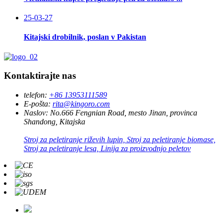
25-03-27
Kitajski drobilnik, poslan v Pakistan
Kontaktirajte nas
telefon:
+86 13953111589
E-pošta:
rita@kingoro.com
Naslov:
No.666 Fengnian Road, mesto Jinan, provinca
Shandong, Kitajska
Stroj za peletiranje riževih lupin, Stroj za peletiranje biomase,
Stroj za peletiranje lesa, Linija za proizvodnjo peletov