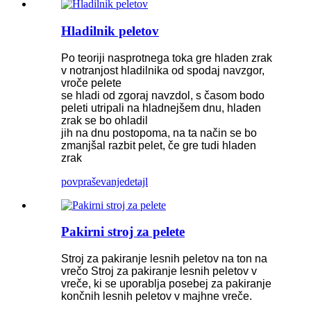
Hladilnik peletov
Po teoriji nasprotnega toka gre hladen zrak
v notranjost hladilnika od spodaj navzgor,
vroče pelete
se hladi od zgoraj navzdol, s časom bodo
peleti utripali na hladnejšem dnu, hladen
zrak se bo ohladil
jih na dnu postopoma, na ta način se bo
zmanjšal razbit pelet, če gre tudi hladen
zrak
povpraševanje
detajl
Pakirni stroj za pelete
Stroj za pakiranje lesnih peletov na ton na
vrečo Stroj za pakiranje lesnih peletov v
vreče, ki se uporablja posebej za pakiranje
končnih lesnih peletov v majhne vreče.