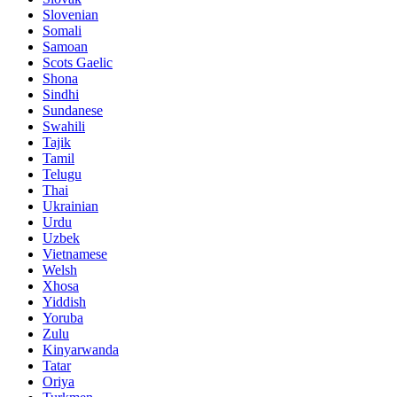
Slovenian
Somali
Samoan
Scots Gaelic
Shona
Sindhi
Sundanese
Swahili
Tajik
Tamil
Telugu
Thai
Ukrainian
Urdu
Uzbek
Vietnamese
Welsh
Xhosa
Yiddish
Yoruba
Zulu
Kinyarwanda
Tatar
Oriya