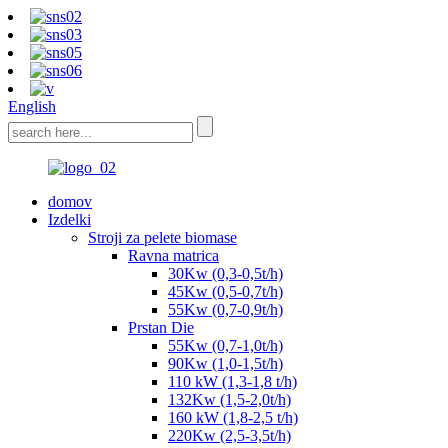
English
domov
Izdelki
Stroji za pelete biomase
Ravna matrica
30Kw (0,3-0,5t/h)
45Kw (0,5-0,7t/h)
55Kw (0,7-0,9t/h)
Prstan Die
55Kw (0,7-1,0t/h)
90Kw (1,0-1,5t/h)
110 kW (1,3-1,8 t/h)
132Kw (1,5-2,0t/h)
160 kW (1,8-2,5 t/h)
220Kw (2,5-3,5t/h)