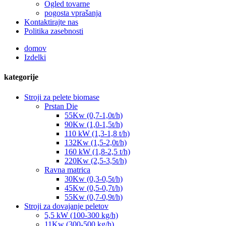
Ogled tovarne
pogosta vprašanja
Kontaktirajte nas
Politika zasebnosti
domov
Izdelki
kategorije
Stroji za pelete biomase
Prstan Die
55Kw (0,7-1,0t/h)
90Kw (1,0-1,5t/h)
110 kW (1,3-1,8 t/h)
132Kw (1,5-2,0t/h)
160 kW (1,8-2,5 t/h)
220Kw (2,5-3,5t/h)
Ravna matrica
30Kw (0,3-0,5t/h)
45Kw (0,5-0,7t/h)
55Kw (0,7-0,9t/h)
Stroji za dovajanje peletov
5,5 kW (100-300 kg/h)
11Kw (300-500 kg/h)