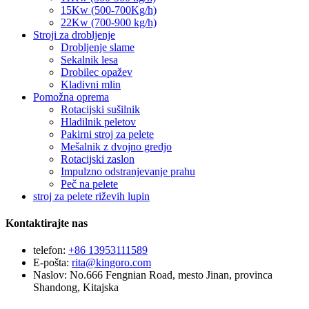
15Kw (500-700Kg/h)
22Kw (700-900 kg/h)
Stroji za drobljenje
Drobljenje slame
Sekalnik lesa
Drobilec opažev
Kladivni mlin
Pomožna oprema
Rotacijski sušilnik
Hladilnik peletov
Pakirni stroj za pelete
Mešalnik z dvojno gredjo
Rotacijski zaslon
Impulzno odstranjevanje prahu
Peč na pelete
stroj za pelete riževih lupin
Kontaktirajte nas
telefon:
+86 13953111589
E-pošta:
rita@kingoro.com
Naslov:
No.666 Fengnian Road, mesto Jinan, provinca
Shandong, Kitajska