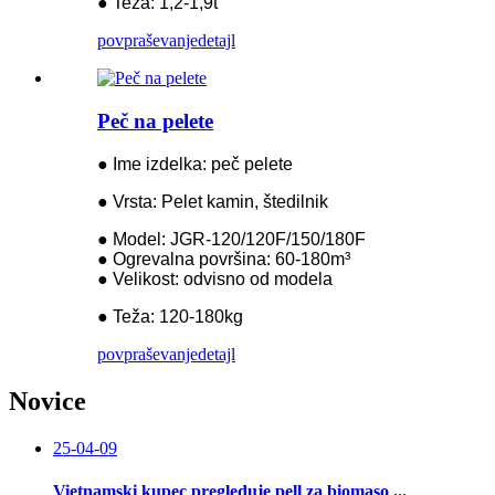
● Teža: 1,2-1,9t
povpraševanje
detajl
Peč na pelete
● Ime izdelka: peč pelete
● Vrsta: Pelet kamin, štedilnik
● Model: JGR-120/120F/150/180F
● Ogrevalna površina: 60-180m³
● Velikost: odvisno od modela
● Teža: 120-180kg
povpraševanje
detajl
Novice
25-04-09
Vietnamski kupec pregleduje pell za biomaso ...