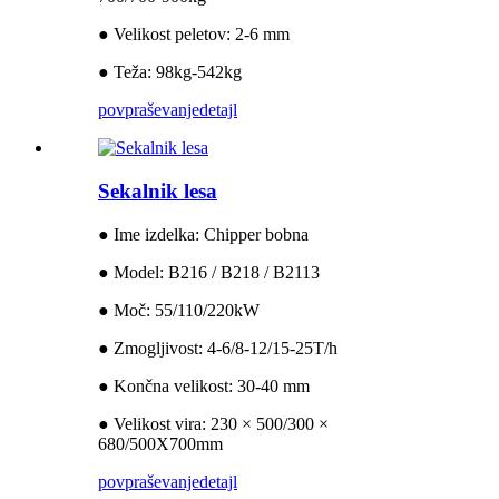
● Velikost peletov: 2-6 mm
● Teža: 98kg-542kg
povpraševanje
detajl
Sekalnik lesa
● Ime izdelka: Chipper bobna
● Model: B216 / B218 / B2113
● Moč: 55/110/220kW
● Zmogljivost: 4-6/8-12/15-25T/h
● Končna velikost: 30-40 mm
● Velikost vira: 230 × 500/300 ×
680/500X700mm
povpraševanje
detajl