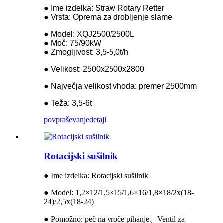
● Ime izdelka: Straw Rotary Retter
● Vrsta: Oprema za drobljenje slame
● Model: XQJ2500/2500L
● Moč: 75/90kW
● Zmogljivost: 3,5-5,0t/h
● Velikost: 2500x2500x2800
● Največja velikost vhoda: premer 2500mm
● Teža: 3,5-6t
povpraševanje
detajl
Rotacijski sušilnik
● Ime izdelka: Rotacijski sušilnik
● Model: 1,2×12/1,5×15/1,6×16/1,8×18/2x(18-
24)/2,5x(18-24)
● Pomožno: peč na vroče pihanje
、
Ventil za