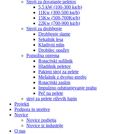
Stroji za dovajanje peletov
5,5 kW (100-300 kg/h)
11Kw (300-500 kg/h)
15Kw (500-700Kg/h)
22Kw (700-900 kg/h)
Stroji za drobljenje
Drobljenje slame
Sekalnik lesa
Kladivni mlin
Drobilec opažev
Pomožna oprema
Rotacijski sušilnik
Hladilnik peletov
Pakirni stroj za pelete
Mešalnik z dvojno gredjo
Rotacijski zaslon
Impulzno odstranjevanje prahu
Peč na pelete
stroj za pelete riževih lupin
Projekti
Podpora in storitve
Novice
Novice podjetja
Novice iz industrije
O nas