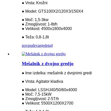
● Vrsta: Krožni
● Model: GTS100X2/120X3/150X4
● Moč: 1,5-3kw
● Zmogljivost: 1-8t/h
● Velikost: 4500x1800x4000
● Teža: 0,8-1,8t
povpraševanje
detajl
Mešalnik z dvojno gredjo
● Ime izdelka: mešalnik z dvojnimi gredi
● Vrsta: Agitator kladiva
● Model: LSSHJ40/50/60x4000
● Moč: 7,5-15kW
● Zmogljivost: 2-5T/h
● Velikost: 5500X1200X2700