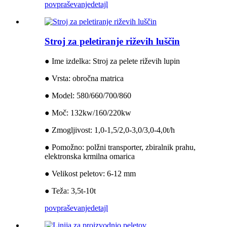
povpraševanje
detajl
Stroj za peletiranje riževih luščin
● Ime izdelka: Stroj za pelete riževih lupin
● Vrsta: obročna matrica
● Model: 580/660/700/860
● Moč: 132kw/160/220kw
● Zmogljivost: 1,0-1,5/2,0-3,0/3,0-4,0t/h
● Pomožno: polžni transporter, zbiralnik prahu,
elektronska krmilna omarica
● Velikost peletov: 6-12 mm
● Teža: 3,5t-10t
povpraševanje
detajl