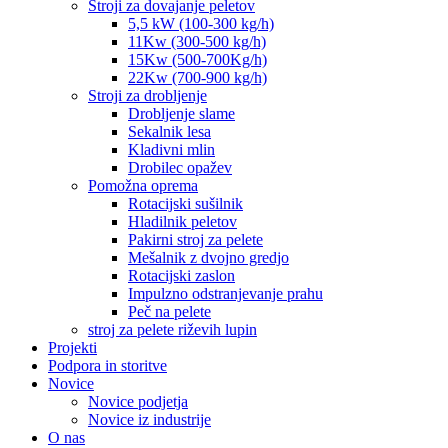
Stroji za dovajanje peletov
5,5 kW (100-300 kg/h)
11Kw (300-500 kg/h)
15Kw (500-700Kg/h)
22Kw (700-900 kg/h)
Stroji za drobljenje
Drobljenje slame
Sekalnik lesa
Kladivni mlin
Drobilec opažev
Pomožna oprema
Rotacijski sušilnik
Hladilnik peletov
Pakirni stroj za pelete
Mešalnik z dvojno gredjo
Rotacijski zaslon
Impulzno odstranjevanje prahu
Peč na pelete
stroj za pelete riževih lupin
Projekti
Podpora in storitve
Novice
Novice podjetja
Novice iz industrije
O nas