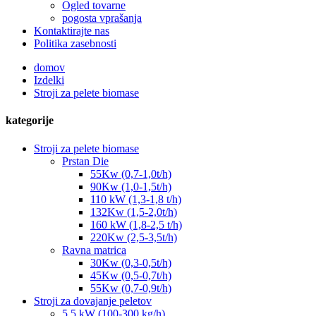
Ogled tovarne
pogosta vprašanja
Kontaktirajte nas
Politika zasebnosti
domov
Izdelki
Stroji za pelete biomase
kategorije
Stroji za pelete biomase
Prstan Die
55Kw (0,7-1,0t/h)
90Kw (1,0-1,5t/h)
110 kW (1,3-1,8 t/h)
132Kw (1,5-2,0t/h)
160 kW (1,8-2,5 t/h)
220Kw (2,5-3,5t/h)
Ravna matrica
30Kw (0,3-0,5t/h)
45Kw (0,5-0,7t/h)
55Kw (0,7-0,9t/h)
Stroji za dovajanje peletov
5,5 kW (100-300 kg/h)