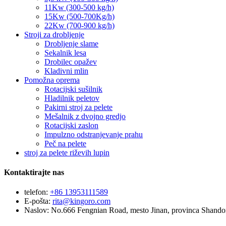
11Kw (300-500 kg/h)
15Kw (500-700Kg/h)
22Kw (700-900 kg/h)
Stroji za drobljenje
Drobljenje slame
Sekalnik lesa
Drobilec opažev
Kladivni mlin
Pomožna oprema
Rotacijski sušilnik
Hladilnik peletov
Pakirni stroj za pelete
Mešalnik z dvojno gredjo
Rotacijski zaslon
Impulzno odstranjevanje prahu
Peč na pelete
stroj za pelete riževih lupin
Kontaktirajte nas
telefon:
+86 13953111589
E-pošta:
rita@kingoro.com
Naslov:
No.666 Fengnian Road, mesto Jinan, provinca Shando