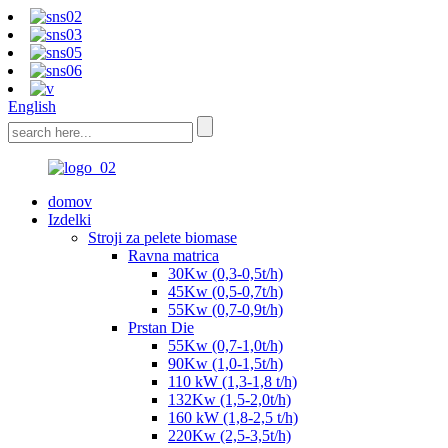
English
domov
Izdelki
Stroji za pelete biomase
Ravna matrica
30Kw (0,3-0,5t/h)
45Kw (0,5-0,7t/h)
55Kw (0,7-0,9t/h)
Prstan Die
55Kw (0,7-1,0t/h)
90Kw (1,0-1,5t/h)
110 kW (1,3-1,8 t/h)
132Kw (1,5-2,0t/h)
160 kW (1,8-2,5 t/h)
220Kw (2,5-3,5t/h)