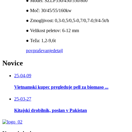
● Model: SZLP350/450/550/800
● Moč: 30/45/55/160kw
● Zmogljivost: 0,3-0,5/0,5-0,7/0,7-0,9/4-5t/h
● Velikost peletov: 6-12 mm
● Teža: 1,2-9,6t
povpraševanje
detajl
Novice
25-04-09
Vietnamski kupec pregleduje pell za biomaso ...
25-03-27
Kitajski drobilnik, poslan v Pakistan