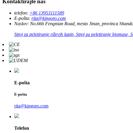
Kontaktirajte nas
telefon:
+86 13953111589
E-pošta:
rita@kingoro.com
Naslov:
No.666 Fengnian Road, mesto Jinan, provinca Shando
Stroj za peletiranje riževih lupin, Stroj za peletiranje biomase, S
E-pošta
E-pošta
rita@kingoro.com
Telefon