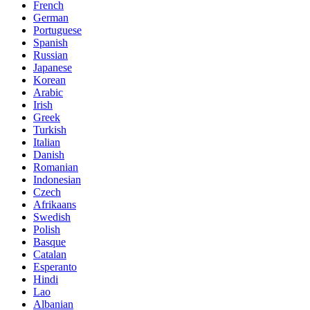
French
German
Portuguese
Spanish
Russian
Japanese
Korean
Arabic
Irish
Greek
Turkish
Italian
Danish
Romanian
Indonesian
Czech
Afrikaans
Swedish
Polish
Basque
Catalan
Esperanto
Hindi
Lao
Albanian