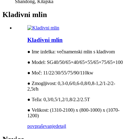
Shandong, Kitajska
Kladivni mlin
Kladivni mlin
● Ime izdelka: večnamenski mlin s kladivom
● Model: SG40/50/65×40/65×55/65×75/65×100
● Moč: 11/22/30/55/75/90/110kw
● Zmogljivost: 0,3-0,6/0,6-0,8/0,8-1,2/1-2/2-
2,5t/h
● Teža: 0,3/0,5/1,2/1,8/2.2/2.5T
● Velikost: (1310-2100) x (800-1000) x (1070-
1200)
povpraševanje
detajl