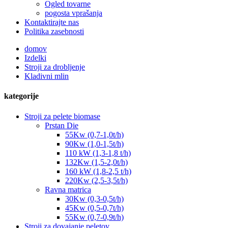
Ogled tovarne
pogosta vprašanja
Kontaktirajte nas
Politika zasebnosti
domov
Izdelki
Stroji za drobljenje
Kladivni mlin
kategorije
Stroji za pelete biomase
Prstan Die
55Kw (0,7-1,0t/h)
90Kw (1,0-1,5t/h)
110 kW (1,3-1,8 t/h)
132Kw (1,5-2,0t/h)
160 kW (1,8-2,5 t/h)
220Kw (2,5-3,5t/h)
Ravna matrica
30Kw (0,3-0,5t/h)
45Kw (0,5-0,7t/h)
55Kw (0,7-0,9t/h)
Stroji za dovajanje peletov