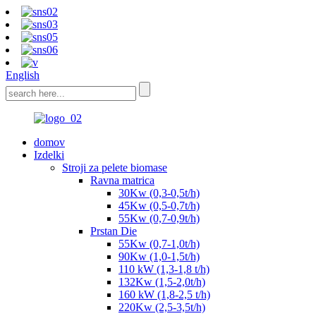
English
domov
Izdelki
Stroji za pelete biomase
Ravna matrica
30Kw (0,3-0,5t/h)
45Kw (0,5-0,7t/h)
55Kw (0,7-0,9t/h)
Prstan Die
55Kw (0,7-1,0t/h)
90Kw (1,0-1,5t/h)
110 kW (1,3-1,8 t/h)
132Kw (1,5-2,0t/h)
160 kW (1,8-2,5 t/h)
220Kw (2,5-3,5t/h)