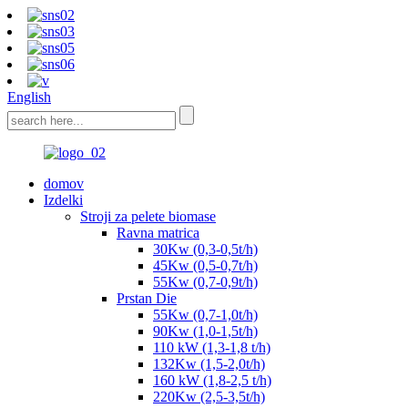
English
domov
Izdelki
Stroji za pelete biomase
Ravna matrica
30Kw (0,3-0,5t/h)
45Kw (0,5-0,7t/h)
55Kw (0,7-0,9t/h)
Prstan Die
55Kw (0,7-1,0t/h)
90Kw (1,0-1,5t/h)
110 kW (1,3-1,8 t/h)
132Kw (1,5-2,0t/h)
160 kW (1,8-2,5 t/h)
220Kw (2,5-3,5t/h)