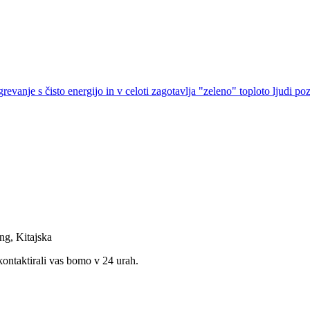
anje s čisto energijo in v celoti zagotavlja "zeleno" toploto ljudi po
ng, Kitajska
kontaktirali vas bomo v 24 urah.