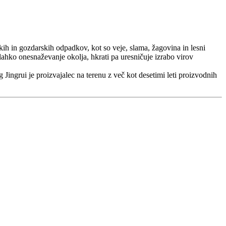
skih in gozdarskih odpadkov, kot so veje, slama, žagovina in lesni
lahko onesnaževanje okolja, hkrati pa uresničuje izrabo virov
Jingrui je proizvajalec na terenu z več kot desetimi leti proizvodnih