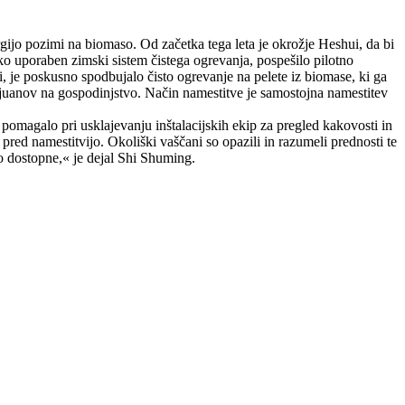
gijo pozimi na biomaso. Od začetka tega leta je okrožje Heshui, da bi
sko uporaben zimski sistem čistega ogrevanja, pospešilo pilotno
 je poskusno spodbujalo čisto ogrevanje na pelete iz biomase, ki ga
0 juanov na gospodinjstvo. Način namestitve je samostojna namestitev
pomagalo pri usklajevanju inštalacijskih ekip za pregled kakovosti in
ed namestitvijo. Okoliški vaščani so opazili in razumeli prednosti te
elo dostopne,« je dejal Shi Shuming.