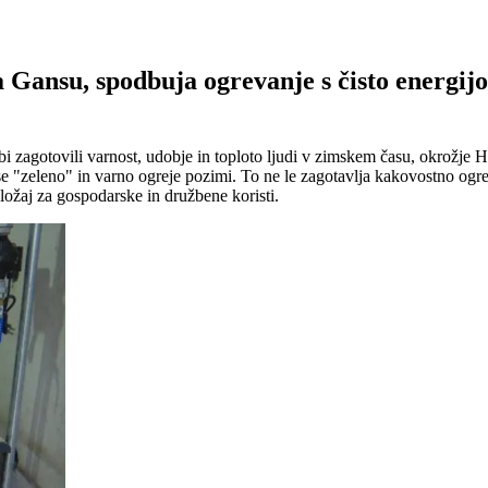
ansu, spodbuja ogrevanje s čisto energijo i
bi zagotovili varnost, udobje in toploto ljudi v zimskem času, okrož
 se "zeleno" in varno ogreje pozimi. To ne le zagotavlja kakovostno og
ložaj za gospodarske in družbene koristi.