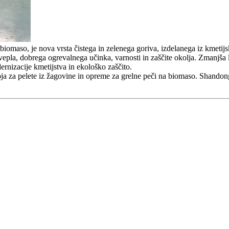
 biomaso, je nova vrsta čistega in zelenega goriva, izdelanega iz kmetij
žvepla, dobrega ogrevalnega učinka, varnosti in zaščite okolja. Zmanjša 
nizacije kmetijstva in ekološko zaščito.
ja za pelete iz žagovine in opreme za grelne peči na biomaso. Shandong 