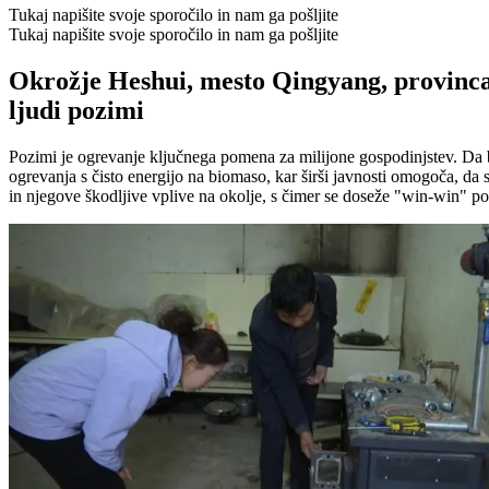
Tukaj napišite svoje sporočilo in nam ga pošljite
Tukaj napišite svoje sporočilo in nam ga pošljite
Okrožje Heshui, mesto Qingyang, provinca G
ljudi pozimi
Pozimi je ogrevanje ključnega pomena za milijone gospodinjstev. Da 
ogrevanja s čisto energijo na biomaso, kar širši javnosti omogoča, da
in njegove škodljive vplive na okolje, s čimer se doseže "win-win" po