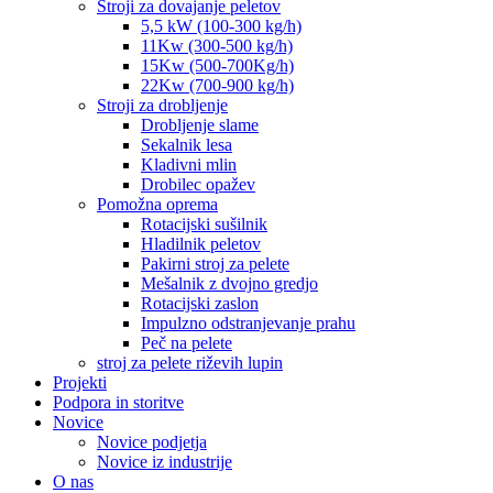
Stroji za dovajanje peletov
5,5 kW (100-300 kg/h)
11Kw (300-500 kg/h)
15Kw (500-700Kg/h)
22Kw (700-900 kg/h)
Stroji za drobljenje
Drobljenje slame
Sekalnik lesa
Kladivni mlin
Drobilec opažev
Pomožna oprema
Rotacijski sušilnik
Hladilnik peletov
Pakirni stroj za pelete
Mešalnik z dvojno gredjo
Rotacijski zaslon
Impulzno odstranjevanje prahu
Peč na pelete
stroj za pelete riževih lupin
Projekti
Podpora in storitve
Novice
Novice podjetja
Novice iz industrije
O nas