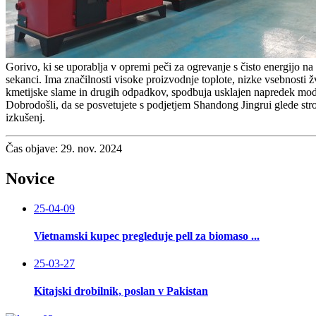
Gorivo, ki se uporablja v opremi peči za ogrevanje s čisto energijo na
sekanci. Ima značilnosti visoke proizvodnje toplote, nizke vsebnosti 
kmetijske slame in drugih odpadkov, spodbuja usklajen napredek moder
Dobrodošli, da se posvetujete s podjetjem Shandong Jingrui glede stro
izkušenj.
Čas objave: 29. nov. 2024
Novice
25-04-09
Vietnamski kupec pregleduje pell za biomaso ...
25-03-27
Kitajski drobilnik, poslan v Pakistan