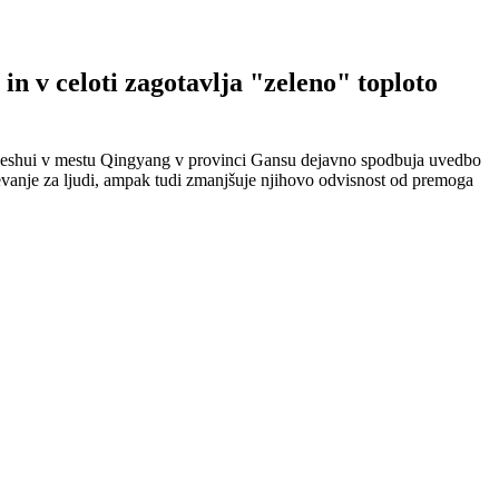
n v celoti zagotavlja "zeleno" toploto
je Heshui v mestu Qingyang v provinci Gansu dejavno spodbuja uvedbo
revanje za ljudi, ampak tudi zmanjšuje njihovo odvisnost od premoga