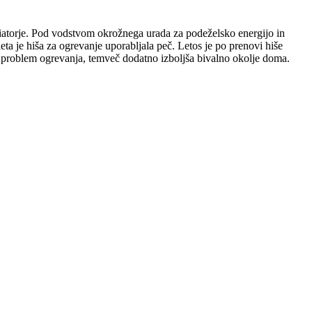
diatorje. Pod vodstvom okrožnega urada za podeželsko energijo in
eta je hiša za ogrevanje uporabljala peč. Letos je po prenovi hiše
uje problem ogrevanja, temveč dodatno izboljša bivalno okolje doma.