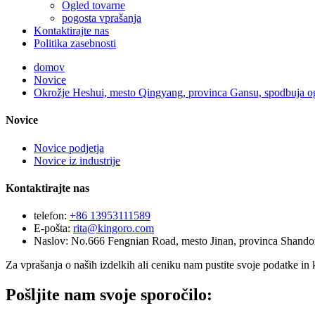
Ogled tovarne
pogosta vprašanja
Kontaktirajte nas
Politika zasebnosti
domov
Novice
Okrožje Heshui, mesto Qingyang, provinca Gansu, spodbuja ogrev
Novice
Novice podjetja
Novice iz industrije
Kontaktirajte nas
telefon:
+86 13953111589
E-pošta:
rita@kingoro.com
Naslov:
No.666 Fengnian Road, mesto Jinan, provinca Shando
Za vprašanja o naših izdelkih ali ceniku nam pustite svoje podatke in 
Pošljite nam svoje sporočilo: