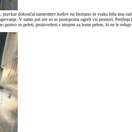
e, pravkar dokončal namestitev kotlov na biomaso in vsaka hiša ima ra
grevanje. V samo pol ure so se postopoma ogreli vsi prostori. Prejšnja l
o gorivo so peleti, proizvedeni s strojem za lesne pelete, ki ne le reš