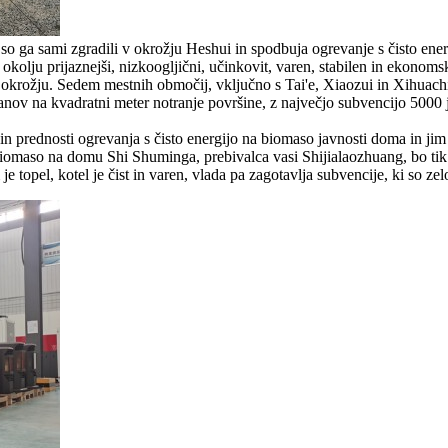
o ga sami zgradili v okrožju Heshui in spodbuja ogrevanje s čisto ener
okolju prijaznejši, nizkoogljični, učinkovit, varen, stabilen in ekonom
 okrožju. Sedem mestnih območij, vključno s Tai'e, Xiaozui in Xihuachi,
 juanov na kvadratni meter notranje površine, z največjo subvencijo 500
n prednosti ogrevanja s čisto energijo na biomaso javnosti doma in jim 
maso na domu Shi Shuminga, prebivalca vasi Shijialaozhuang, bo tik pr
e topel, kotel je čist in varen, vlada pa zagotavlja subvencije, ki so z