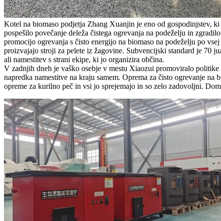
Kotel na biomaso podjetja Zhang Xuanjin je eno od gospodinjstev, ki s
pospešilo povečanje deleža čistega ogrevanja na podeželju in zgradilo 
promocijo ogrevanja s čisto energijo na biomaso na podeželju po vsej
proizvajajo stroji za pelete iz žagovine. Subvencijski standard je 70
ali namestitev s strani ekipe, ki jo organizira občina.
V zadnjih dneh je vaško osebje v mestu Xiaozui promoviralo politike i
napredka namestitve na kraju samem. Oprema za čisto ogrevanje na bio
opreme za kurilno peč in vsi jo sprejemajo in so zelo zadovoljni. Dom j