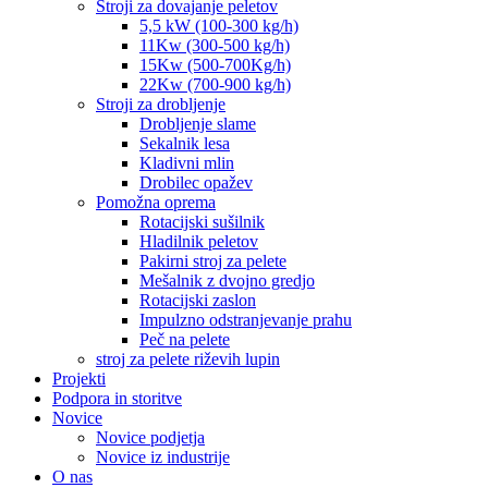
Stroji za dovajanje peletov
5,5 kW (100-300 kg/h)
11Kw (300-500 kg/h)
15Kw (500-700Kg/h)
22Kw (700-900 kg/h)
Stroji za drobljenje
Drobljenje slame
Sekalnik lesa
Kladivni mlin
Drobilec opažev
Pomožna oprema
Rotacijski sušilnik
Hladilnik peletov
Pakirni stroj za pelete
Mešalnik z dvojno gredjo
Rotacijski zaslon
Impulzno odstranjevanje prahu
Peč na pelete
stroj za pelete riževih lupin
Projekti
Podpora in storitve
Novice
Novice podjetja
Novice iz industrije
O nas