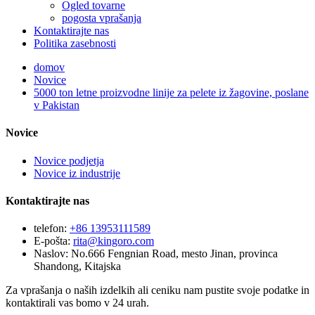
Ogled tovarne
pogosta vprašanja
Kontaktirajte nas
Politika zasebnosti
domov
Novice
5000 ton letne proizvodne linije za pelete iz žagovine, poslane
v Pakistan
Novice
Novice podjetja
Novice iz industrije
Kontaktirajte nas
telefon:
+86 13953111589
E-pošta:
rita@kingoro.com
Naslov:
No.666 Fengnian Road, mesto Jinan, provinca
Shandong, Kitajska
Za vprašanja o naših izdelkih ali ceniku nam pustite svoje podatke in
kontaktirali vas bomo v 24 urah.