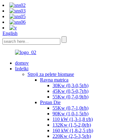
English
domov
Izdelki
Stroji za pelete biomase
Ravna matrica
30Kw (0,3-0,5t/h)
45Kw (0,5-0,7t/h)
55Kw (0,7-0,9t/h)
Prstan Die
55Kw (0,7-1,0t/h)
90Kw (1,0-1,5t/h)
110 kW (1,3-1,8 t/h)
132Kw (1,5-2,0t/h)
160 kW (1,8-2,5 t/h)
220Kw (2,5-3,5t/h)