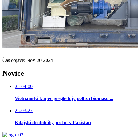
Čas objave: Nov-20-2024
Novice
25-04-09
Vietnamski kupec pregleduje pell za biomaso ...
25-03-27
Kitajski drobilnik, poslan v Pakistan